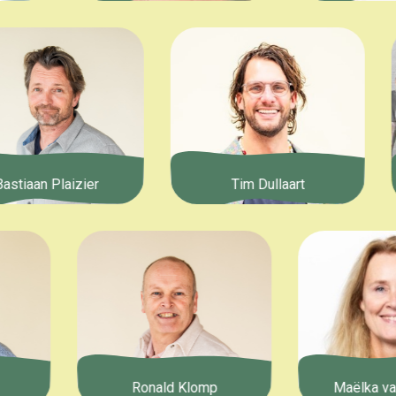
Bastiaan Plaizier
Tim Dullaart
Ronald Klomp
Maëlka van H