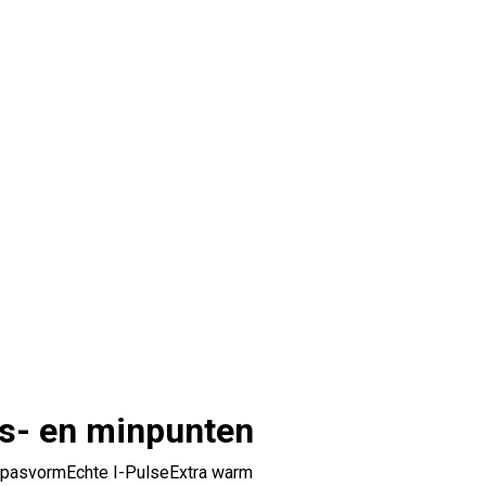
s- en minpunten
 pasvorm
Echte I-Pulse
Extra warm