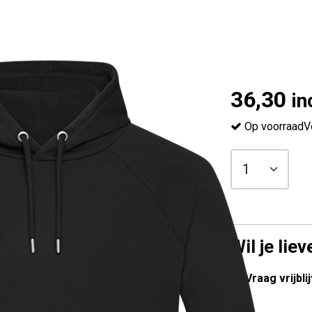
36,30
in
Op voorraad
V
Wil je lie
Vraag vrijbl