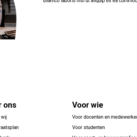
ullamco laboris nisi ut aliquip ex ea comm
r ons
Voor wie
 wij
Voor docenten en medewerke
raatsplan
Voor studenten