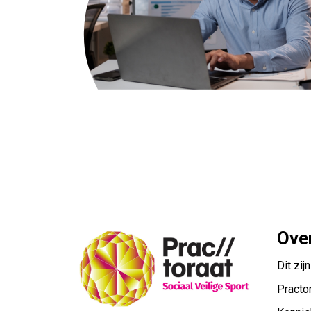
Ove
Dit zijn
Practo