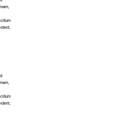
niam,
 cillum
ident,
od
niam,
 cillum
ident,