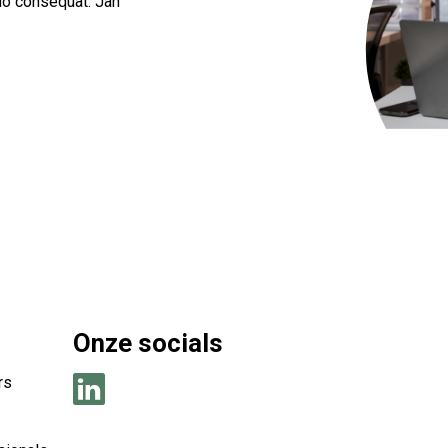
odo consequat.
Jan
Onze socials
rs