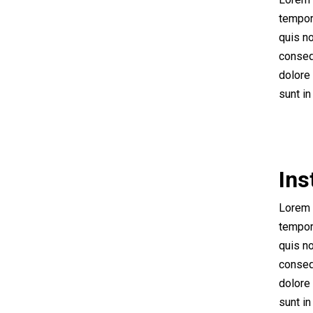
tempor 
quis no
consequ
dolore 
sunt in
Ins
Lorem 
tempor 
quis no
consequ
dolore 
sunt in