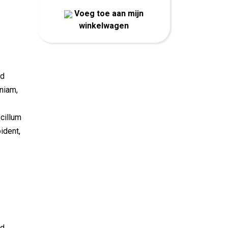
Voeg toe aan mijn
winkelwagen
od
niam,
 cillum
ident,
od